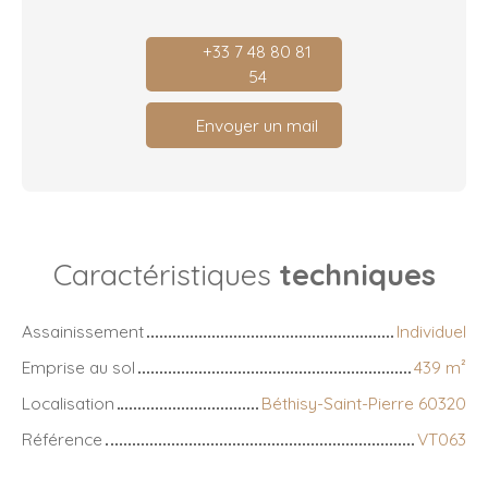
+33 7 48 80 81
54
Envoyer un mail
Caractéristiques
techniques
Assainissement
Individuel
Emprise au sol
439
m²
Localisation
Béthisy-Saint-Pierre 60320
Référence
VT063