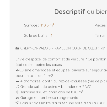
Descriptif
du bie
Surface
:
110.5
m²
Pièces
Salle de bains
:
1
Terrain
🏡 CREPY-EN-VALOIS – PAVILLON COUP DE CŒUR ! 🌿
Envie d’espace, de confort et de verdure ? Ce pavillon
état coche toutes les cases :
🔥Cuisine aménagée et équipée ouverte sur séjour a
pour un total de 41 m2
🛏 4 chambres, dont 1 au rez-de-chaussée (vie de plai
🛁 Grande salle de bains + buanderie + 2 WC
🌞 Terrasse XXL et jardin clos de 870 m²
🚗 Garage et nombreux rangements
💡 Bonus : possibilité d’ajouter une salle d’eau au RDC