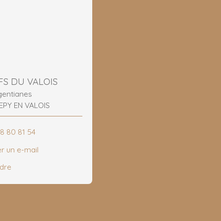
FS DU VALOIS
 gentianes
EPY EN VALOIS
48 80 81 54
r un e-mail
ndre