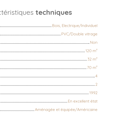
téristiques
techniques
Bois, Electrique/Individuel
PVC/Double vitrage
Non
120
m²
32
m²
70
m²
4
2
1992
En excellent état
Aménagée et équipée/Américaine