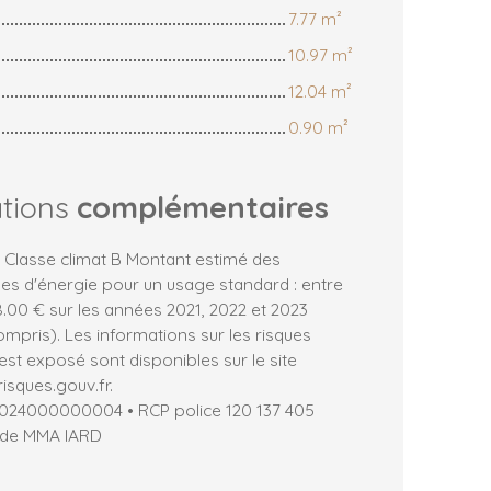
7.77 m²
10.97 m²
12.04 m²
0.90 m²
ations
complémentaires
, Classe climat B Montant estimé des
es d'énergie pour un usage standard : entre
.00 € sur les années 2021, 2022 et 2023
pris). Les informations sur les risques
est exposé sont disponibles sur le site
isques.gouv.fr.
2024000000004 • RCP police 120 137 405
 de MMA IARD