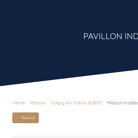
PAVILLON IND
Vente
Maison
Crépy-en-Valois 60800
Maison tradit
Retour