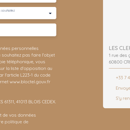
 souhaitez
LES CLE
nnées personnelles
ouhaitez pas faire l'objet
1 rue des
ie téléphonique, vous
60800 CR
r la liste d'opposition au
 l'article L223-1 du code
+33 7 
ernet www.bloctel.gouv.fr
Envoye
S'y re
CS 61311, 41013 BLOIS CEDEX.
ent de vos données
tre
politique de