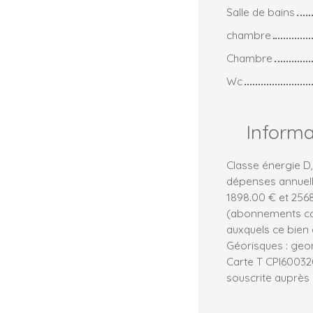
Salle de bains
chambre
Chambre
Wc
Inform
Classe énergie D
dépenses annuell
1898.00 € et 2568
(abonnements com
auxquels ce bien 
Géorisques : geor
Carte T CPI6003
souscrite auprès