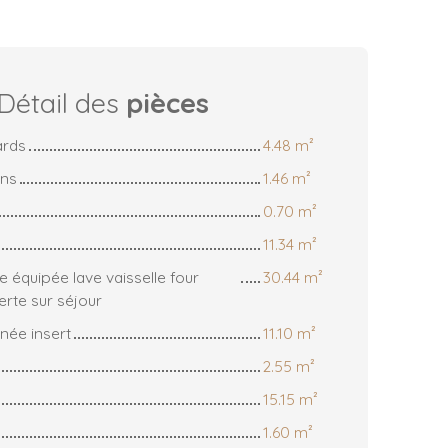
Détail des
pièces
ards
4.48 m²
ins
1.46 m²
0.70 m²
11.34 m²
 équipée lave vaisselle four
30.44 m²
erte sur séjour
née insert
11.10 m²
2.55 m²
15.15 m²
1.60 m²