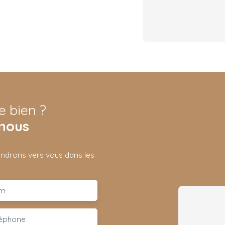
e bien ?
nous
iendrons vers vous dans les
m
léphone