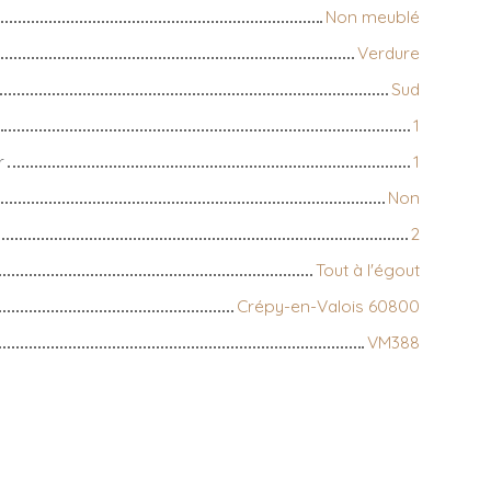
Non meublé
Verdure
Sud
1
r
1
Non
2
Tout à l'égout
Crépy-en-Valois 60800
VM388