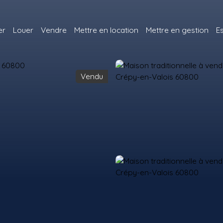
er
Louer
Vendre
Mettre en location
Mettre en gestion
E
Vendu