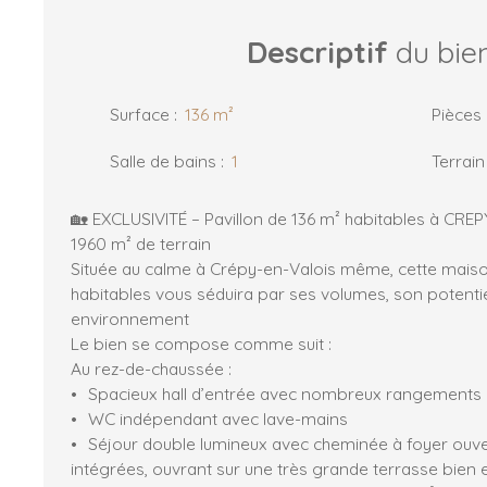
Descriptif
du bie
Surface
:
136
m²
Pièces
Salle de bains
:
1
Terrain
🏡 EXCLUSIVITÉ – Pavillon de 136 m² habitables à CR
1960 m² de terrain
Située au calme à Crépy-en-Valois même, cette maison
habitables vous séduira par ses volumes, son potentie
environnement
Le bien se compose comme suit :
Au rez-de-chaussée :
Spacieux hall d’entrée avec nombreux rangements
WC indépendant avec lave-mains
Séjour double lumineux avec cheminée à foyer ouver
intégrées, ouvrant sur une très grande terrasse bien