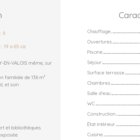
n
Carac
Chauffage
:
6
Ouvertures
:
19 a 65 ca
Piscine
Séjour
EPY-EN-VALOIS même, sur
Surface terrasse
 familiale de 136 m²
Chambres
l, et son
Salle d'eau
WC
Construction
État intérieur
t et bibliothèques
Cuisine
 exposée