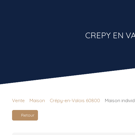
CREPY EN V
Vente
Maison
Crépy-en-Valois 60800
Maison indivi
Retour