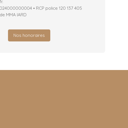
r.
2024000000004 • RCP police 120 137 405
 de MMA IARD
Nos honoraires