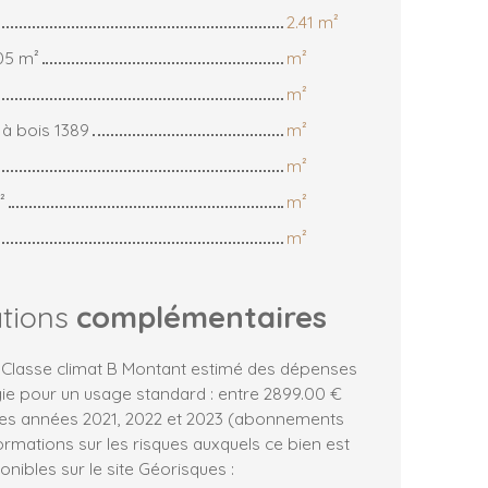
2.41 m²
05 m²
m²
m²
 à bois 1389
m²
m²
²
m²
m²
ations
complémentaires
, Classe climat B Montant estimé des dépenses
gie pour un usage standard : entre 2899.00 €
 les années 2021, 2022 et 2023 (abonnements
ormations sur les risques auxquels ce bien est
nibles sur le site Géorisques :