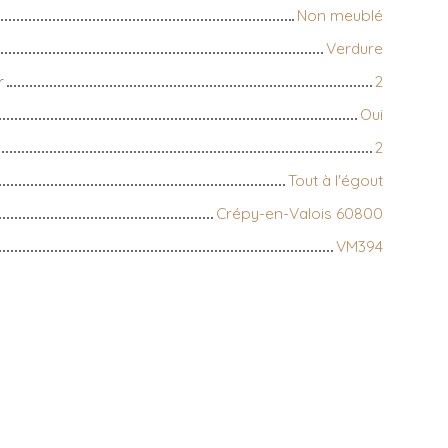
Non meublé
Verdure
r
2
Oui
2
Tout à l'égout
Crépy-en-Valois 60800
VM394