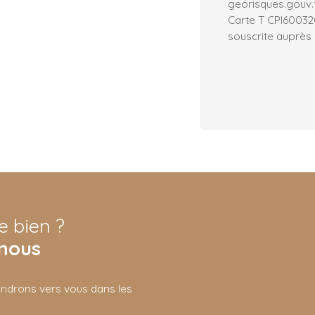
georisques.gouv.f
Carte T CPI6003
souscrite auprès
e bien ?
nous
iendrons vers vous dans les