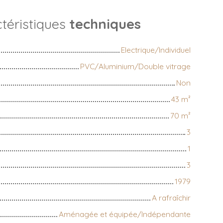
téristiques
techniques
Electrique/Individuel
PVC/Aluminium/Double vitrage
Non
43
m²
70
m²
3
1
3
1979
A rafraîchir
Aménagée et équipée/Indépendante