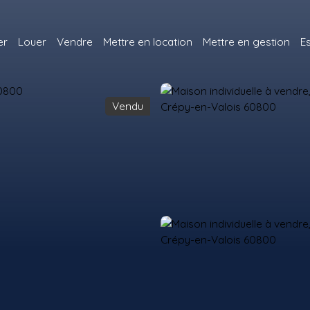
er
Louer
Vendre
Mettre en location
Mettre en gestion
E
Vendu