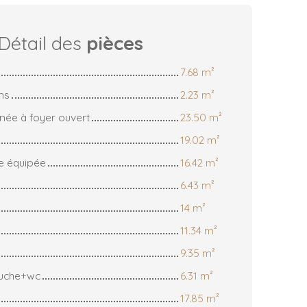
Détail des
pièces
7.68 m²
ns
2.23 m²
née à foyer ouvert
23.50 m²
19.02 m²
e équipée
16.42 m²
6.43 m²
14 m²
11.34 m²
9.35 m²
ouche+wc
6.31 m²
17.85 m²