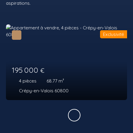
aspirations.
Exclusivité
195 000
€
4
pièces
68.77
m²
Crépy-en-Valois 60800