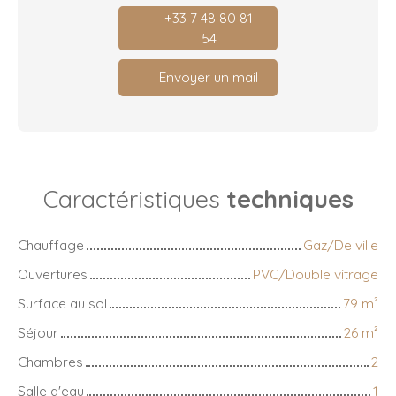
+33 7 48 80 81
54
Envoyer un mail
Caractéristiques
techniques
Chauffage
Gaz/De ville
Ouvertures
PVC/Double vitrage
Surface au sol
79
m²
Séjour
26
m²
Chambres
2
Salle d'eau
1