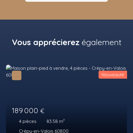
Vous apprécierez
également
Nouveauté
189 000
€
4
pièces
83.58
m²
Crépy-en-Valois 60800