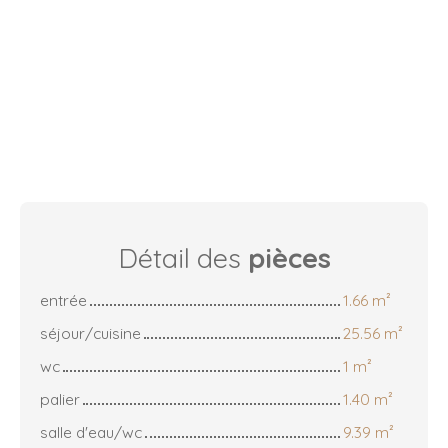
Détail des
pièces
entrée
1.66 m²
séjour/cuisine
25.56 m²
wc
1 m²
palier
1.40 m²
salle d'eau/wc
9.39 m²