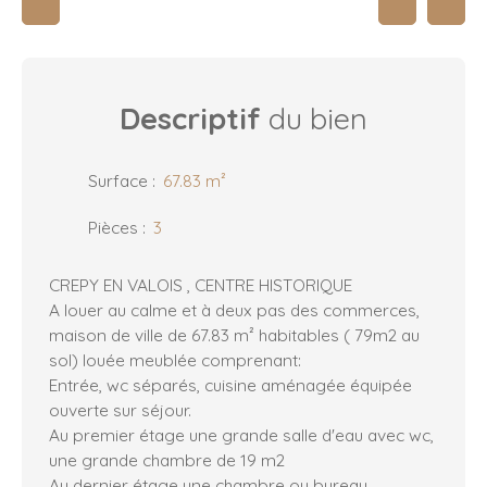
Descriptif
du bien
Surface
:
67.83
m²
Pièces
:
3
CREPY EN VALOIS , CENTRE HISTORIQUE
A louer au calme et à deux pas des commerces,
maison de ville de 67.83 m² habitables ( 79m2 au
sol) louée meublée comprenant:
Entrée, wc séparés, cuisine aménagée équipée
ouverte sur séjour.
Au premier étage une grande salle d'eau avec wc,
une grande chambre de 19 m2
Au dernier étage une chambre ou bureau