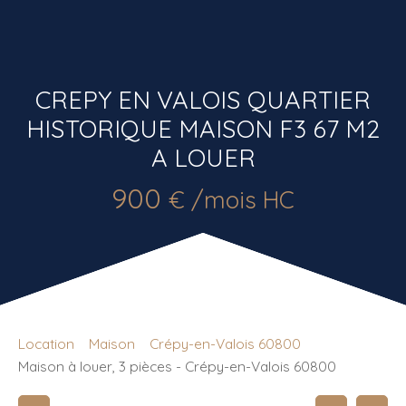
CREPY EN VALOIS QUARTIER
HISTORIQUE MAISON F3 67 M2
A LOUER
900
€ /mois HC
Location
Maison
Crépy-en-Valois 60800
Maison à louer, 3 pièces - Crépy-en-Valois 60800